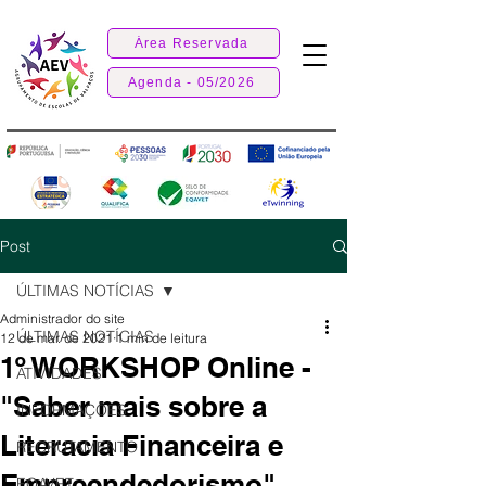
Área Reservada
Agenda - 05/2026
Post
ÚLTIMAS NOTÍCIAS
Administrador do site
ÚLTIMAS NOTÍCIAS
12 de mar. de 2021
1 min de leitura
1º WORKSHOP Online -
ATIVIDADES
"Saber mais sobre a
INFORMAÇÕES
Literacia Financeira e
RECRUTAMENTO
Empreendedorismo"
EQAVET