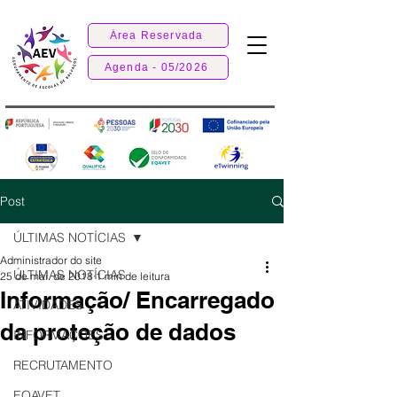
Área Reservada
Agenda - 05/2026
Post
ÚLTIMAS NOTÍCIAS
Administrador do site
ÚLTIMAS NOTÍCIAS
25 de mai. de 2018
1 min de leitura
Informação/ Encarregado
ATIVIDADES
da proteção de dados
INFORMAÇÕES
RECRUTAMENTO
EQAVET