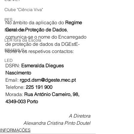
Clube "Ciência Viva"
PES
No âmbito da aplicação do 
Regime 
Geral de Proteção de Dados
, 
Bibliotecas
comunica-se o nome do Encarregado 
LER fora da Escola
de proteção de dados da DGEstE-
ERASMUS+
Norte e os respetivos contactos:
LED
DSRN: 
Esmeralda Diegues 
Nascimento
Email: 
rgpd.dsrn@dgeste.mec.pt
Telefone: 
225 191 900
Morada:
 Rua António Carneiro, 98, 
4349-003 Porto
A Diretora
Alexandra Cristina Pinto Doutel
INFORMAÇÕES