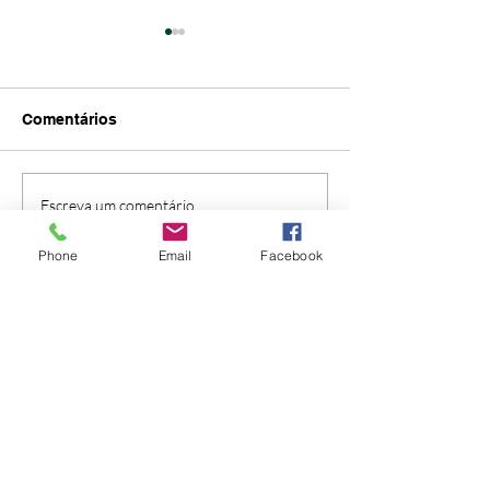
Comentários
Informação n.º1/2026
Aviso | Afixaçã
Escreva um comentário
Turmas - Ano L
2026/2027
Phone
Email
Facebook