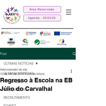
Área Reservada
Agenda - 05/2026
Post
ÚLTIMAS NOTÍCIAS
Administrador do site
ÚLTIMAS NOTÍCIAS
10 de set. de 2018
0 min de leitura
Regresso à Escola na EB
ATIVIDADES
Júlio do Carvalhal
INFORMAÇÕES
RECRUTAMENTO
EQAVET