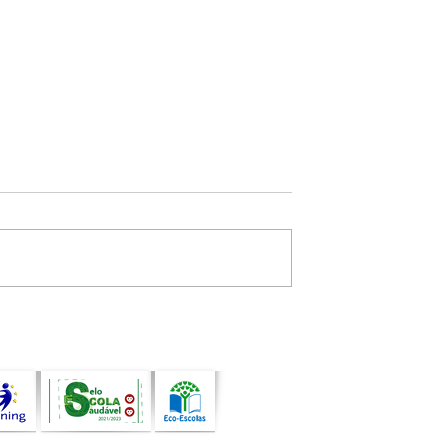
n.º1/2026
Aviso n.º 41 - 2025/26 -
Procedimento concursal
comum para Técnico
Superior | Psicólogo