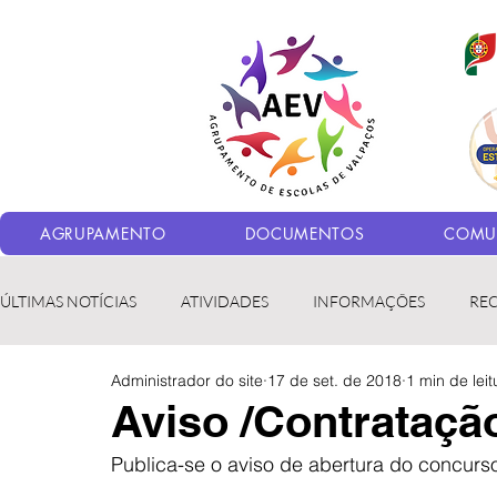
AGRUPAMENTO
DOCUMENTOS
COMUN
ÚLTIMAS NOTÍCIAS
ATIVIDADES
INFORMAÇÕES
RE
Administrador do site
17 de set. de 2018
1 min de leit
Bibliotecas
LER fora da Escola
ERASMUS+
LED
Aviso /Contrataçã
Publica-se o aviso de abertura do concurs