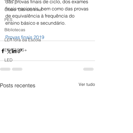
das provas finais de ciclo, dos exames 
finais nacionais, bem como das provas 
Clube "Ciência Viva"
de equivalência à frequência do 
PES
ensino básico e secundário.
Bibliotecas
Provas finais 2019
LER fora da Escola
ERASMUS+
LED
Ver tudo
Posts recentes