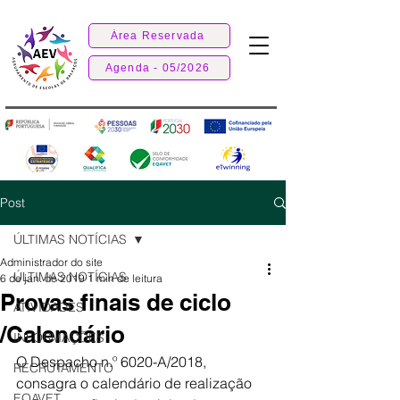
Área Reservada
Agenda - 05/2026
Post
ÚLTIMAS NOTÍCIAS
Administrador do site
ÚLTIMAS NOTÍCIAS
6 de jan. de 2019
1 min de leitura
Provas finais de ciclo
ATIVIDADES
/Calendário
INFORMAÇÕES
O Despacho n.º 6020-A/2018, 
RECRUTAMENTO
consagra o calendário de realização 
EQAVET