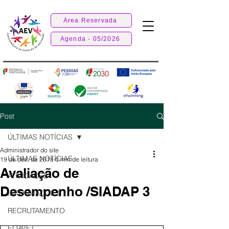
Área Reservada
Agenda - 05/2026
Post
ÚLTIMAS NOTÍCIAS
Administrador do site
ÚLTIMAS NOTÍCIAS
19 de dez. de 2018
0 min de leitura
Avaliação de
ATIVIDADES
Desempenho /SIADAP 3
INFORMAÇÕES
RECRUTAMENTO
EQAVET