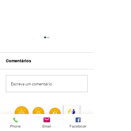
Comentários
Informação n.º1/2026
Aviso n.º 41 - 2
Escreva um comentário
Procedimento c
comum para Té
Superior | Psic
Phone
Email
Facebook