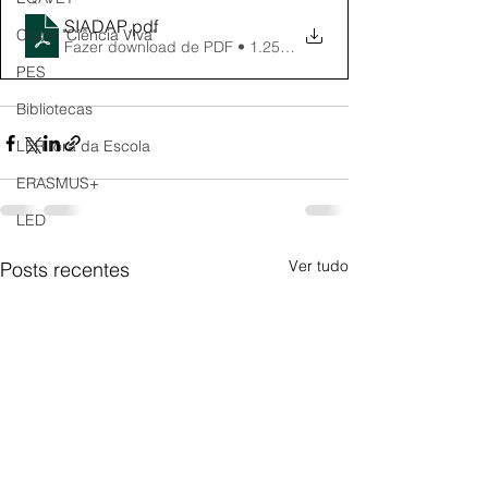
SIADAP
.pdf
Clube "Ciência Viva"
Fazer download de PDF • 1.25MB
PES
Bibliotecas
LER fora da Escola
ERASMUS+
LED
Ver tudo
Posts recentes