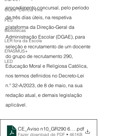
procedimento concursal, pelo período 
Clube "Ciência Viva"
de três dias úteis, na respetiva 
PES
plataforma da Direção-Geral da 
Bibliotecas
Administração Escolar (DGAE), para 
LER fora da Escola
seleção e recrutamento de um docente 
ERASMUS+
do grupo de recrutamento 290, 
LED
Educação Moral e Religiosa Católica, 
nos termos definidos no Decreto-Lei 
n.º 32-A/2023, de 8 de maio, na sua 
redação atual, e demais legislação 
aplicável.
CE_Aviso n10_GR290 6h_signed
.pdf
Fazer download de PDF • 461KB