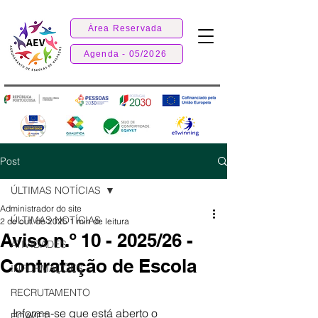
Área Reservada
Agenda - 05/2026
Post
ÚLTIMAS NOTÍCIAS
Administrador do site
ÚLTIMAS NOTÍCIAS
2 de out. de 2025
1 min de leitura
Aviso n.º 10 - 2025/26 -
ATIVIDADES
Contratação de Escola
INFORMAÇÕES
RECRUTAMENTO
Informa-se que está aberto o 
EQAVET