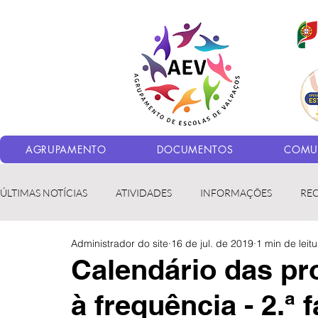
AGRUPAMENTO
DOCUMENTOS
COMUN
ÚLTIMAS NOTÍCIAS
ATIVIDADES
INFORMAÇÕES
RE
Administrador do site
16 de jul. de 2019
1 min de leitu
Bibliotecas
LER fora da Escola
ERASMUS+
LED
Calendário das pr
à frequência - 2.ª 