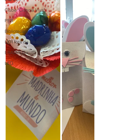
Clube "Ciência Viva"
PES
Bibliotecas
LER fora da Escola
ERASMUS+
LED