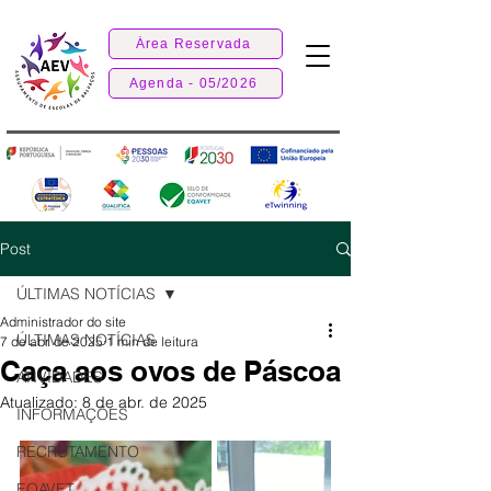
Área Reservada
Agenda - 05/2026
Post
ÚLTIMAS NOTÍCIAS
Administrador do site
ÚLTIMAS NOTÍCIAS
7 de abr. de 2025
1 min de leitura
Caça aos ovos de Páscoa
ATIVIDADES
Atualizado:
8 de abr. de 2025
INFORMAÇÕES
RECRUTAMENTO
EQAVET