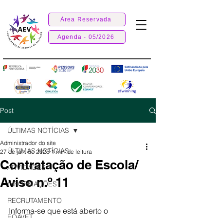
Área Reservada
Agenda - 05/2026
Post
ÚLTIMAS NOTÍCIAS
Administrador do site
ÚLTIMAS NOTÍCIAS
27 de jan. de 2025
1 min de leitura
Contratação de Escola/
ATIVIDADES
Aviso n.º 11
INFORMAÇÕES
RECRUTAMENTO
Informa-se que está aberto o 
EQAVET