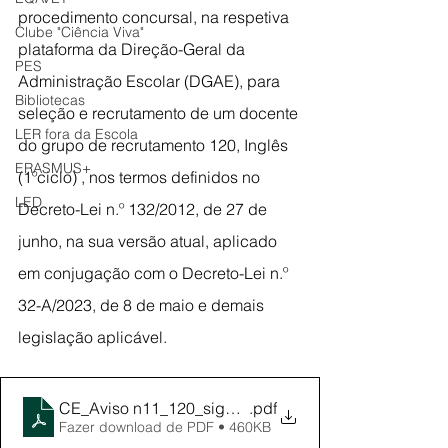
procedimento concursal, na respetiva 
Clube "Ciência Viva"
plataforma da Direção-Geral da 
PES
Administração Escolar (DGAE), para 
Bibliotecas
seleção e recrutamento de um docente 
LER fora da Escola
do grupo de recrutamento 120, Inglês 
ERASMUS+
(1ºciclo) , nos termos definidos no 
LED
Decreto-Lei n.º 132/2012, de 27 de 
junho, na sua versão atual, aplicado 
em conjugação com o Decreto-Lei n.º 
32-A/2023, de 8 de maio e demais 
legislação aplicável.
CE_Aviso n11_120_signed
.pdf
Fazer download de PDF • 460KB