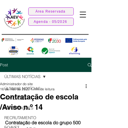
Área Reservada
Agenda - 05/2026
Post
ÚLTIMAS NOTÍCIAS
Administrador do site
ÚLTIMAS NOTÍCIAS
16 de mar. de 2022
1 min de leitura
Contratação de escola
ATIVIDADES
/Aviso n.º 14
INFORMAÇÕES
RECRUTAMENTO
Contratação de escola do grupo 500
EQAVET