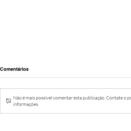
Comentários
Não é mais possível comentar esta publicação. Contate o pr
informações.
Aviso n.º 41 - 2025/26 -
Aviso n.º 39
Procedimento concursal
Contrataçã
comum para Técnico
(GR220, 22