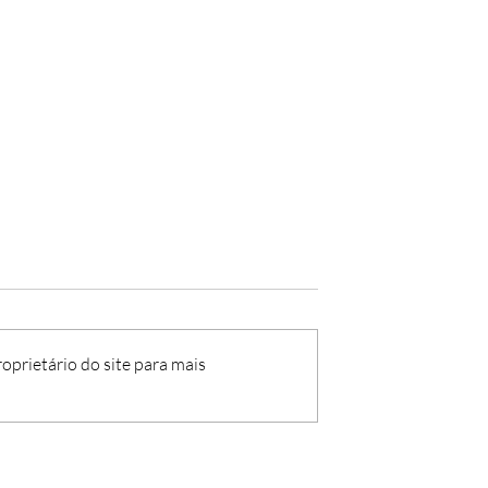
oprietário do site para mais
 - 2025/26 -
Aviso n.º 38 - 2025/26 -
o de Escola
Contratação de Escola
h)
(GR500, 22h)