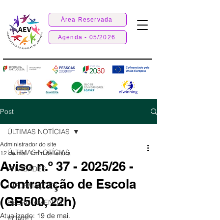
Área Reservada
Agenda - 05/2026
Post
ÚLTIMAS NOTÍCIAS
Administrador do site
ÚLTIMAS NOTÍCIAS
12 de mai.
1 min de leitura
Aviso n.º 37 - 2025/26 -
ATIVIDADES
Contratação de Escola
INFORMAÇÕES
(GR500, 22h)
RECRUTAMENTO
Atualizado:
19 de mai.
EQAVET