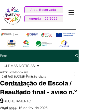
Área Reservada
Agenda - 05/2026
Post
ÚLTIMAS NOTÍCIAS
Administrador do site
ÚLTIMAS NOTÍCIAS
12 de fev. de 2025
1 min de leitura
Contratação de Escola /
ATIVIDADES
Resultado final - aviso n.º
INFORMAÇÕES
9
RECRUTAMENTO
Atualizado:
16 de fev. de 2025
EQAVET