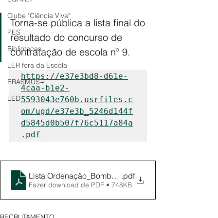
Clube "Ciência Viva"
Torna-se pública a lista final do 
PES
resultado do concurso de 
Bibliotecas
contratação de escola nº 9.
LER fora da Escola
https://e37e3bd8-d61e-
ERASMUS+
4caa-b1e2-
LED
5593043e760b.usrfiles.c
om/ugd/e37e3b_5246d144f
d5845d0b507f76c5117a84a
.pdf
Lista Ordenação_Bombeiro_entrevista (aviso 9)
.pdf
Fazer download de PDF • 748KB
RECRUTAMENTO