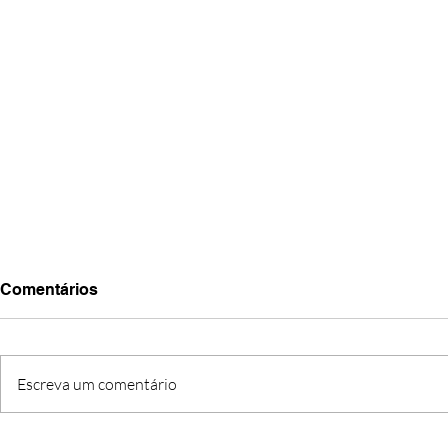
Comentários
Escreva um comentário
O FIM DE UMA ETAPA, O
CRI’ARTE: q