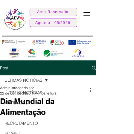
Área Reservada
Agenda - 05/2026
Post
ÚLTIMAS NOTÍCIAS
Administrador do site
ÚLTIMAS NOTÍCIAS
22 de out. de 2025
1 min de leitura
Dia Mundial da
ATIVIDADES
Alimentação
INFORMAÇÕES
RECRUTAMENTO
EQAVET