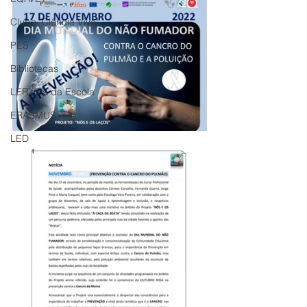
Clube "Ciência Viva"
PES
Bibliotecas
LER fora da Escola
ERASMUS+
LED