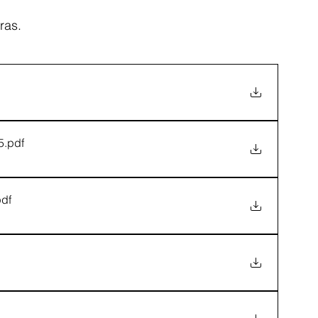
ras.
5
.pdf
pdf