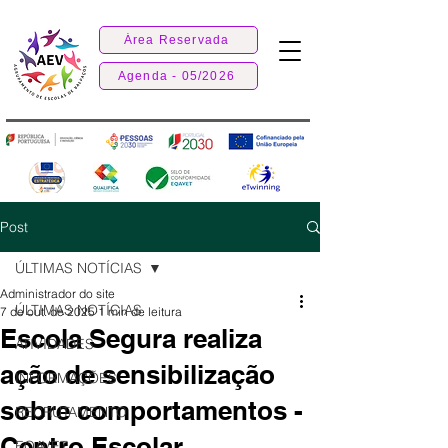
Área Reservada
Agenda - 05/2026
Post
ÚLTIMAS NOTÍCIAS
Administrador do site
ÚLTIMAS NOTÍCIAS
7 de out. de 2025
1 min de leitura
Escola Segura realiza
ATIVIDADES
ação de sensibilização
INFORMAÇÕES
sobre comportamentos -
RECRUTAMENTO
Centro Escolar
EQAVET