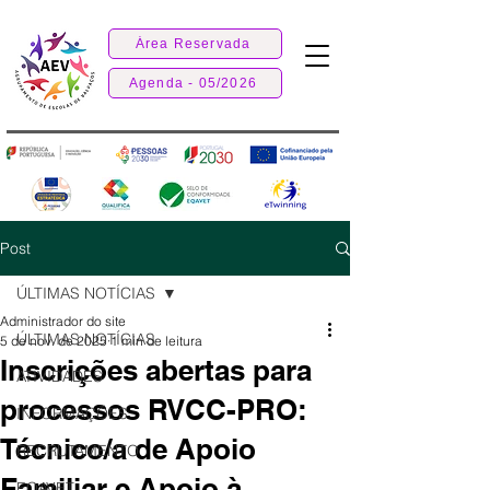
Área Reservada
Agenda - 05/2026
Post
ÚLTIMAS NOTÍCIAS
Administrador do site
ÚLTIMAS NOTÍCIAS
5 de nov. de 2025
1 min de leitura
Inscrições abertas para
ATIVIDADES
processos RVCC-PRO:
INFORMAÇÕES
Técnico/a de Apoio
RECRUTAMENTO
Familiar e Apoio à
EQAVET