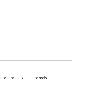
oprietário do site para mais
 - 2025/26 -
Aviso n.º 38 - 2025/26 -
o de Escola
Contratação de Escola
h)
(GR500, 22h)