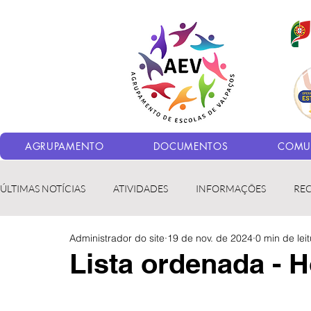
AGRUPAMENTO
DOCUMENTOS
COMUN
ÚLTIMAS NOTÍCIAS
ATIVIDADES
INFORMAÇÕES
RE
Administrador do site
19 de nov. de 2024
0 min de lei
Bibliotecas
LER fora da Escola
ERASMUS+
LED
Lista ordenada - H