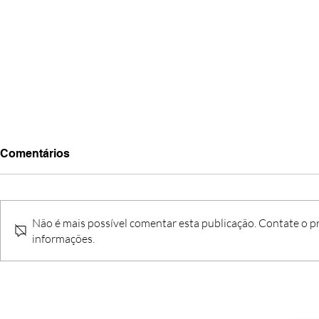
Comentários
Não é mais possível comentar esta publicação. Contate o pr
informações.
Aviso n.º 41 - 2025/26 -
Aviso n.º 39
Procedimento concursal
Contrataçã
comum para Técnico
(GR220, 22
Superior | Psicólogo