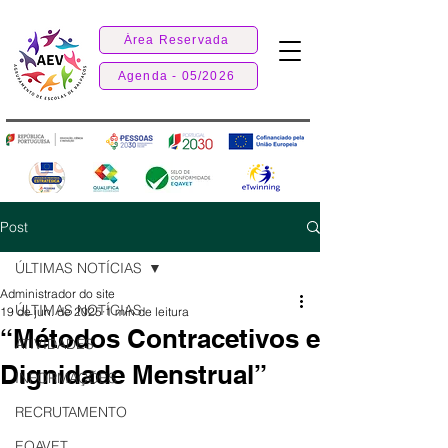
Área Reservada
Agenda - 05/2026
Post
ÚLTIMAS NOTÍCIAS
Administrador do site
ÚLTIMAS NOTÍCIAS
19 de jun. de 2025
1 min de leitura
“Métodos Contracetivos e
ATIVIDADES
Dignidade Menstrual”
INFORMAÇÕES
RECRUTAMENTO
EQAVET