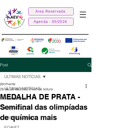
Área Reservada
Agenda - 05/2026
Post
ÚLTIMAS NOTÍCIAS
jtbrilhante
ÚLTIMAS NOTÍCIAS
26 de jul. de 2020
2 min de leitura
MEDALHA DE PRATA -
ATIVIDADES
Semifinal das olimpíadas
INFORMAÇÕES
de química mais
RECRUTAMENTO
EQAVET