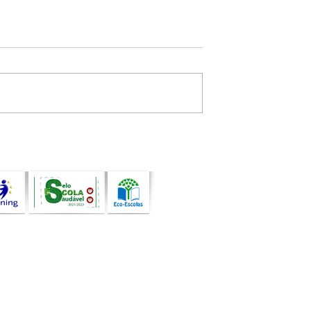
uando a arte, a
Atividade de Programaçã
de e a
com Bee-Bot assinala o
idade
encerramento do ano leti
pessoas e
am comunidades