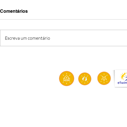
Comentários
Escreva um comentário
O FIM DE UMA ETAPA, O
CRI’ARTE: q
INÍCIO DE UMA MISSÃO
solidarieda
sustentabil
aproximam 
transform