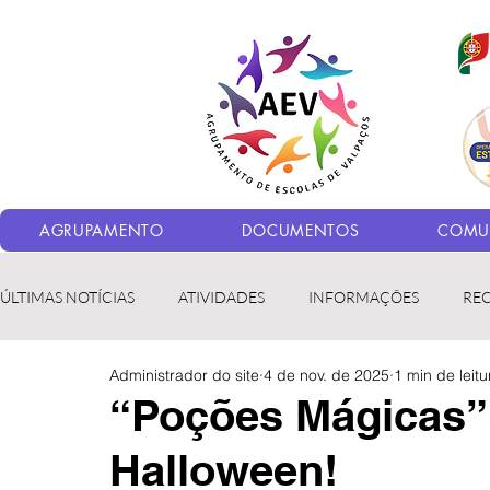
AGRUPAMENTO
DOCUMENTOS
COMUN
ÚLTIMAS NOTÍCIAS
ATIVIDADES
INFORMAÇÕES
RE
Administrador do site
4 de nov. de 2025
1 min de leitu
Bibliotecas
LER fora da Escola
ERASMUS+
LED
“Poções Mágicas”
Halloween!