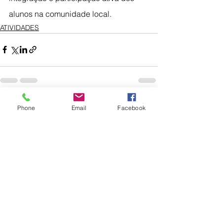
alunos na comunidade local.
ATIVIDADES
Ver tudo
Posts recentes
Phone
Email
Facebook