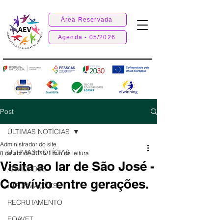
Área Reservada
Agenda - 05/2026
Post
ÚLTIMAS NOTÍCIAS
Administrador do site
ÚLTIMAS NOTÍCIAS
8 de abr. de 2025
1 min de leitura
Visita ao lar de São José -
ATIVIDADES
Convívio entre gerações.
INFORMAÇÕES
RECRUTAMENTO
EQAVET