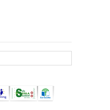
uando a arte, a
Atividade de Programaçã
de e a
com Bee-Bot assinala o
idade
encerramento do ano leti
pessoas e
am comunidades