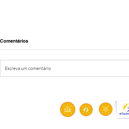
Comentários
Escreva um comentário
O FIM DE UMA ETAPA, O
CRI’ARTE: q
INÍCIO DE UMA MISSÃO
solidarieda
sustentabil
aproximam 
transform