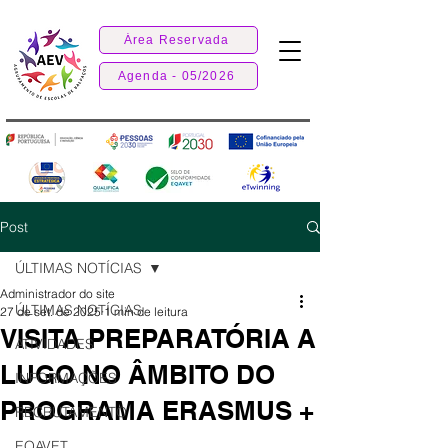
Área Reservada
Agenda - 05/2026
Post
ÚLTIMAS NOTÍCIAS
Administrador do site
ÚLTIMAS NOTÍCIAS
27 de set. de 2025
1 min de leitura
VISITA PREPARATÓRIA A
ATIVIDADES
LUGO NO ÂMBITO DO
INFORMAÇÕES
PROGRAMA ERASMUS +
RECRUTAMENTO
EQAVET