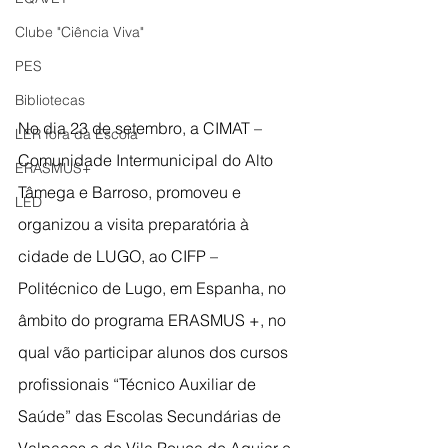
Clube "Ciência Viva"
PES
Bibliotecas
No dia 23 de setembro, a CIMAT – 
LER fora da Escola
Comunidade Intermunicipal do Alto 
ERASMUS+
Tâmega e Barroso, promoveu e 
LED
organizou a visita preparatória à 
cidade de LUGO, ao CIFP – 
Politécnico de Lugo, em Espanha, no 
âmbito do programa ERASMUS +, no 
qual vão participar alunos dos cursos 
profissionais “Técnico Auxiliar de 
Saúde” das Escolas Secundárias de 