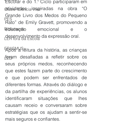
Escolar e do 1.º Ciclo participaram em 
atividades inspiradas na obra “O 
Clube "Ciência Viva"
Grande Livro dos Medos do Pequeno 
PES
Rato” de Emily Gravett, promovendo a 
Bibliotecas
educação emocional e o 
desenvolvimento da expressão oral.
LER fora da Escola
ERASMUS+
Após a leitura da história, as crianças 
foram desafiadas a refletir sobre os 
LED
seus próprios medos, reconhecendo 
que estes fazem parte do crescimento 
e que podem ser enfrentados de 
diferentes formas. Através do diálogo e 
da partilha de experiências, os alunos 
identificaram situações que lhes 
causam receio e conversaram sobre 
estratégias que os ajudam a sentir-se 
mais seguros e confiantes.