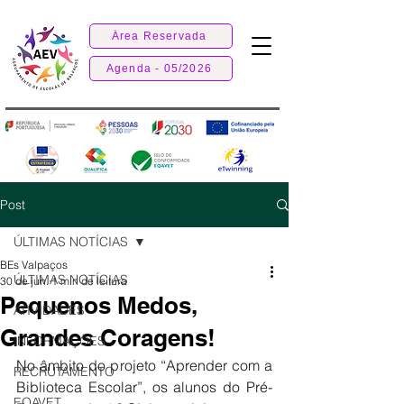
Área Reservada
Agenda - 05/2026
Post
ÚLTIMAS NOTÍCIAS
BEs Valpaços
ÚLTIMAS NOTÍCIAS
30 de jun.
1 min de leitura
Pequenos Medos,
ATIVIDADES
Grandes Coragens!
INFORMAÇÕES
No âmbito do projeto “Aprender com a 
RECRUTAMENTO
Biblioteca Escolar”, os alunos do Pré-
EQAVET