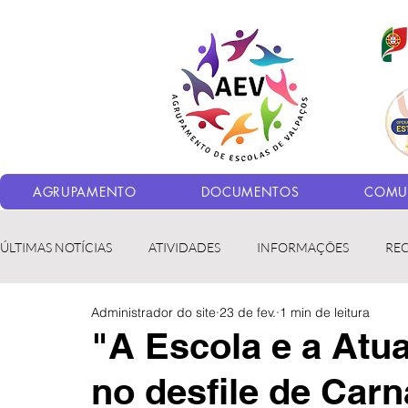
AGRUPAMENTO
DOCUMENTOS
COMUN
ÚLTIMAS NOTÍCIAS
ATIVIDADES
INFORMAÇÕES
RE
Administrador do site
23 de fev.
1 min de leitura
Bibliotecas
LER fora da Escola
ERASMUS+
LED
"A Escola e a Atu
no desfile de Carn