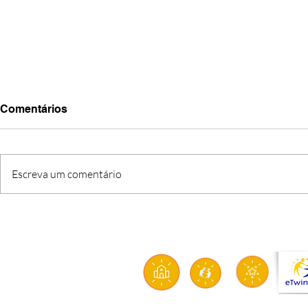
Comentários
Escreva um comentário
O FIM DE UMA ETAPA, O
CRI’ARTE: q
INÍCIO DE UMA MISSÃO
solidarieda
sustentabil
aproximam 
transform