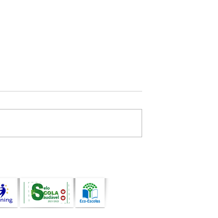
uando a arte, a
Atividade de Programaçã
de e a
com Bee-Bot assinala o
idade
encerramento do ano leti
pessoas e
am comunidades