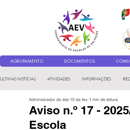
AGRUPAMENTO
DOCUMENTOS
COMUN
ÚLTIMAS NOTÍCIAS
ATIVIDADES
INFORMAÇÕES
RE
Administrador do site
10 de fev.
1 min de leitura
Bibliotecas
LER fora da Escola
ERASMUS+
LED
Aviso n.º 17 - 202
Escola