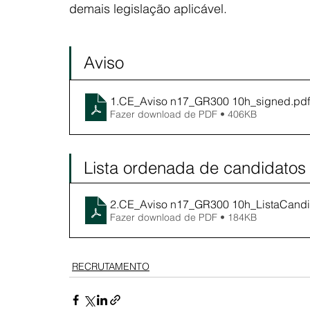
demais legislação aplicável.
Aviso
1.CE_Aviso n17_GR300 10h_signed
.pdf
Fazer download de PDF • 406KB
Lista ordenada de candidatos
2.CE_Aviso n17_GR300 10h_ListaCand
Fazer download de PDF • 184KB
RECRUTAMENTO