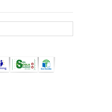
 - 2025/26 -
Aviso n.º 38 - 2025/26 -
o de Escola
Contratação de Escola
h)
(GR500, 22h)