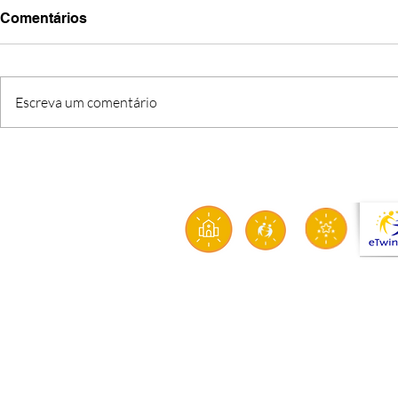
Comentários
Escreva um comentário
Aviso n.º 41 - 2025/26 -
Aviso n.º 39
Procedimento concursal
Contrataçã
comum para Técnico
(GR220, 22
Superior | Psicólogo