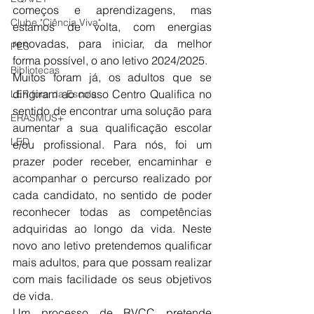
começos e aprendizagens, mas 
Clube "Ciência Viva"
estamos de volta, com energias 
renovadas, para iniciar, da melhor 
PES
forma possível, o ano letivo 2024/2025.
Bibliotecas
Muitos foram já, os adultos que se 
dirigiram ao nosso Centro Qualifica no 
LER fora da Escola
sentido de encontrar uma solução para 
ERASMUS+
aumentar a sua qualificação escolar 
LED
e/ou profissional. Para nós, foi um 
prazer poder receber, encaminhar e 
acompanhar o percurso realizado por 
cada candidato, no sentido de poder 
reconhecer todas as competências 
adquiridas ao longo da vida. Neste 
novo ano letivo pretendemos qualificar 
mais adultos, para que possam realizar 
com mais facilidade os seus objetivos 
de vida.
Um processo de RVCC pretende 