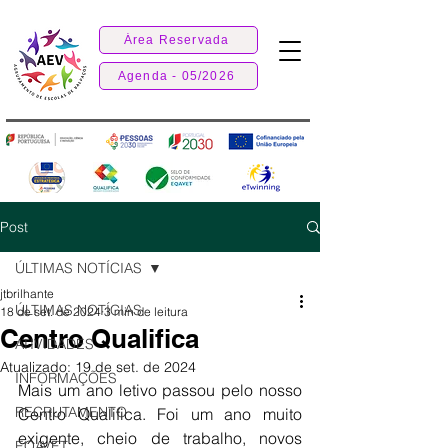
Área Reservada
Agenda - 05/2026
Post
ÚLTIMAS NOTÍCIAS
jtbrilhante
ÚLTIMAS NOTÍCIAS
18 de set. de 2024
3 min de leitura
Centro Qualifica
ATIVIDADES
Atualizado:
19 de set. de 2024
INFORMAÇÕES
Mais um ano letivo passou pelo nosso 
RECRUTAMENTO
Centro Qualifica. Foi um ano muito 
exigente, cheio de trabalho, novos 
EQAVET