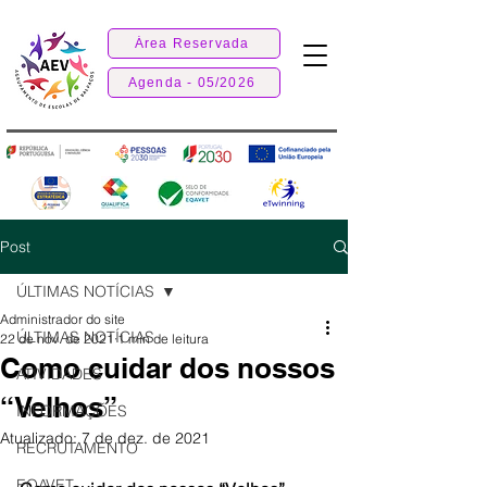
Área Reservada
Agenda - 05/2026
Post
ÚLTIMAS NOTÍCIAS
Administrador do site
ÚLTIMAS NOTÍCIAS
22 de nov. de 2021
1 min de leitura
Como cuidar dos nossos
ATIVIDADES
“Velhos”
INFORMAÇÕES
Atualizado:
7 de dez. de 2021
RECRUTAMENTO
EQAVET