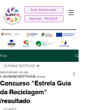
Área Reservada
Agenda - 05/2026
Post
ÚLTIMAS NOTÍCIAS
Administrador do site
ÚLTIMAS NOTÍCIAS
6 de mar. de 2023
1 min de leitura
Concurso "Estrela Guia
ATIVIDADES
da Reciclagem"
INFORMAÇÕES
/resultado
RECRUTAMENTO
EQAVET