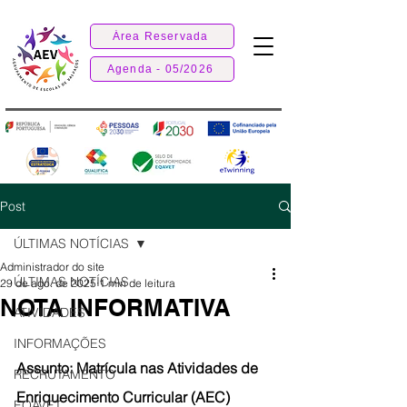
Área Reservada
Agenda - 05/2026
Post
ÚLTIMAS NOTÍCIAS
Administrador do site
ÚLTIMAS NOTÍCIAS
29 de ago. de 2025
1 min de leitura
NOTA INFORMATIVA
ATIVIDADES
INFORMAÇÕES
Assunto: Matrícula nas Atividades de 
RECRUTAMENTO
Enriquecimento Curricular (AEC)
EQAVET