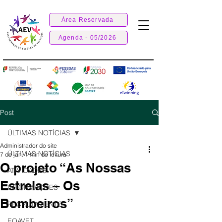
Área Reservada
Agenda - 05/2026
Post
ÚLTIMAS NOTÍCIAS
Administrador do site
ÚLTIMAS NOTÍCIAS
7 de jan.
1 min de leitura
O projeto “As Nossas
ATIVIDADES
Estrelas – Os
INFORMAÇÕES
Bombeiros”
RECRUTAMENTO
EQAVET