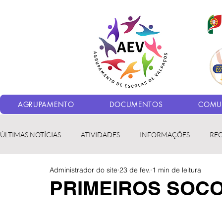
AGRUPAMENTO
DOCUMENTOS
COMUN
ÚLTIMAS NOTÍCIAS
ATIVIDADES
INFORMAÇÕES
RE
Administrador do site
23 de fev.
1 min de leitura
Bibliotecas
LER fora da Escola
ERASMUS+
LED
PRIMEIROS SOC