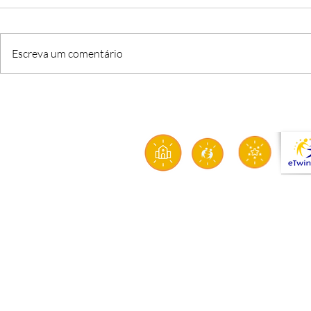
Escreva um comentário
O FIM DE UMA ETAPA, O
CRI’ARTE: q
INÍCIO DE UMA MISSÃO
solidarieda
sustentabil
aproximam 
transform