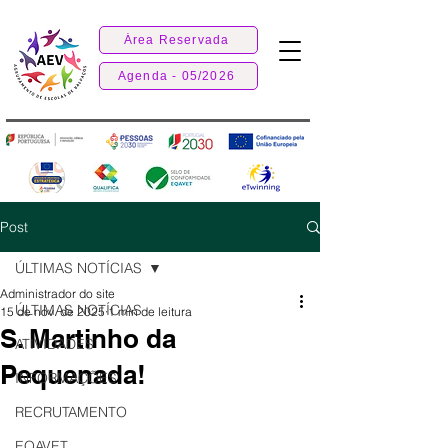
Área Reservada
Agenda - 05/2026
Post
ÚLTIMAS NOTÍCIAS
Administrador do site
ÚLTIMAS NOTÍCIAS
15 de nov. de 2025
1 min de leitura
S. Martinho da
ATIVIDADES
Pequenada!
INFORMAÇÕES
RECRUTAMENTO
EQAVET