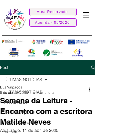
Área Reservada
Agenda - 05/2026
Post
ÚLTIMAS NOTÍCIAS
BEs Valpaços
ÚLTIMAS NOTÍCIAS
8 de abr. de 2025
1 min de leitura
Semana da Leitura -
ATIVIDADES
Encontro com a escritora
INFORMAÇÕES
Matilde Neves
RECRUTAMENTO
Atualizado:
11 de abr. de 2025
EQAVET