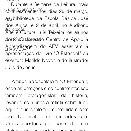
   Durante a Semana da Leitura, mais 
Clube "Ciência Viva"
concretamente nos dias 26 de março, 
na biblioteca da Escola Básica José 
PES
dos Anjos, e 2 de abril, no Auditório 
Bibliotecas
Arte e Cultura Luís Teixeira, os alunos 
do 2º Ciclo e do Centro de Apoio à 
LER fora da Escola
Aprendizagem do AEV assistiram à 
ERASMUS+
apresentação do livro “O Estendal” da 
LED
escritora Matilde Neves e do ilustrador 
Júlio de Jesus.
   Ambos apresentaram “O Estendal”, 
onde as emoções e os sentimentos são 
também protagonistas da história, 
levando os alunos a refletir sobre tudo 
aquilo que sentem e como lidam com 
isso. No final foram brindados com 
várias questões por parte de uma 
plateia muito animada e comunicativa.