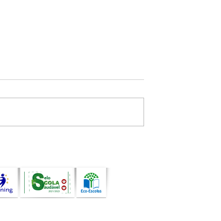
uando a arte, a
Atividade de Programaçã
de e a
com Bee-Bot assinala o
idade
encerramento do ano leti
pessoas e
am comunidades