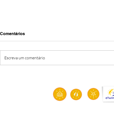
Comentários
Escreva um comentário
O FIM DE UMA ETAPA, O
CRI’ARTE: q
INÍCIO DE UMA MISSÃO
solidarieda
sustentabil
aproximam 
transform