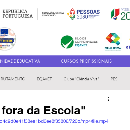
IDADE EDUCATIVA
CURSOS PROFISSIONAIS
CRUTAMENTO
EQAVET
Clube "Ciência Viva"
PES
fora da Escola"
6cbd4c9d0e41f38ee1bd0ee8f35806/720p/mp4/file.mp4