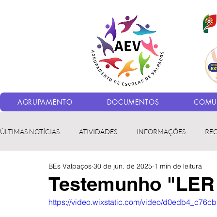
AGRUPAMENTO
DOCUMENTOS
COMUN
ÚLTIMAS NOTÍCIAS
ATIVIDADES
INFORMAÇÕES
RE
BEs Valpaços
30 de jun. de 2025
1 min de leitura
Bibliotecas
LER fora da Escola
ERASMUS+
LED
Testemunho "LER 
https://video.wixstatic.com/video/d0edb4_c7