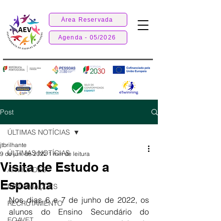
Área Reservada
Agenda - 05/2026
Post
ÚLTIMAS NOTÍCIAS
jtbrilhante
ÚLTIMAS NOTÍCIAS
9 de jun. de 2022
1 min de leitura
Visita de Estudo a
ATIVIDADES
Espanha
INFORMAÇÕES
Nos dias 6 e 7 de junho de 2022, os 
RECRUTAMENTO
alunos do Ensino Secundário do 
EQAVET