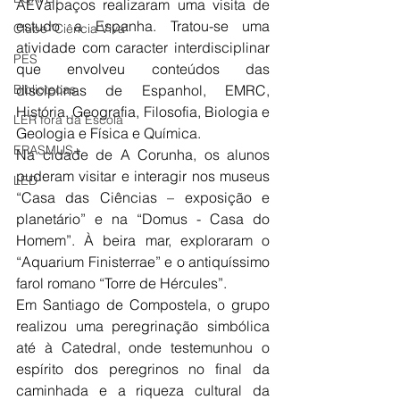
AEValpaços realizaram uma visita de 
estudo a Espanha. Tratou-se uma 
Clube "Ciência Viva"
atividade com caracter interdisciplinar 
PES
que envolveu conteúdos das 
Bibliotecas
disciplinas de Espanhol, EMRC, 
História, Geografia, Filosofia, Biologia e 
LER fora da Escola
Geologia e Física e Química. 
ERASMUS+
Na cidade de A Corunha, os alunos 
puderam visitar e interagir nos museus 
LED
“Casa das Ciências – exposição e 
planetário” e na “Domus - Casa do 
Homem”. À beira mar, exploraram o 
“Aquarium Finisterrae” e o antiquíssimo 
farol romano “Torre de Hércules”. 
Em Santiago de Compostela, o grupo 
realizou uma peregrinação simbólica 
até à Catedral, onde testemunhou o 
espírito dos peregrinos no final da 
caminhada e a riqueza cultural da 