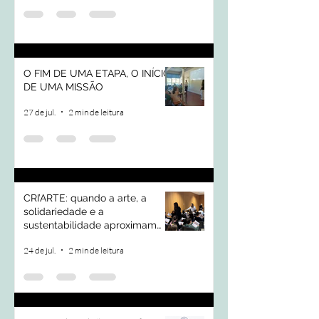
O FIM DE UMA ETAPA, O INÍCIO
DE UMA MISSÃO
27 de jul.
2 min de leitura
CRI’ARTE: quando a arte, a
solidariedade e a
sustentabilidade aproximam
pessoas e transformam
24 de jul.
2 min de leitura
comunidades