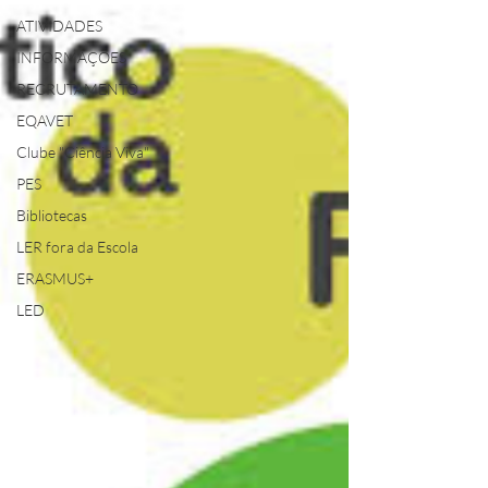
ATIVIDADES
INFORMAÇÕES
RECRUTAMENTO
EQAVET
Clube "Ciência Viva"
PES
Bibliotecas
LER fora da Escola
ERASMUS+
LED