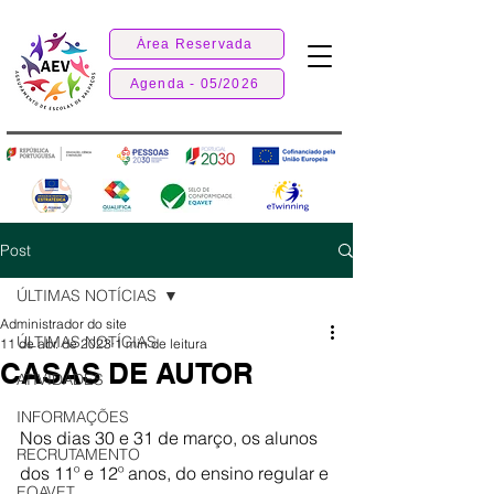
Área Reservada
Agenda - 05/2026
Post
ÚLTIMAS NOTÍCIAS
Administrador do site
ÚLTIMAS NOTÍCIAS
11 de abr. de 2023
1 min de leitura
CASAS DE AUTOR
ATIVIDADES
INFORMAÇÕES
Nos dias 30 e 31 de março, os alunos 
RECRUTAMENTO
dos 11º e 12º anos, do ensino regular e 
EQAVET