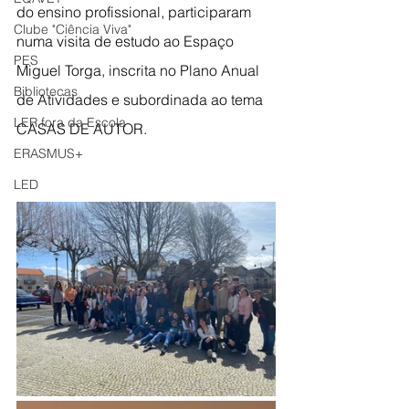
do ensino profissional, participaram 
Clube "Ciência Viva"
numa visita de estudo ao Espaço 
PES
Miguel Torga, inscrita no Plano Anual 
Bibliotecas
de Atividades e subordinada ao tema 
LER fora da Escola
CASAS DE AUTOR.
ERASMUS+
LED