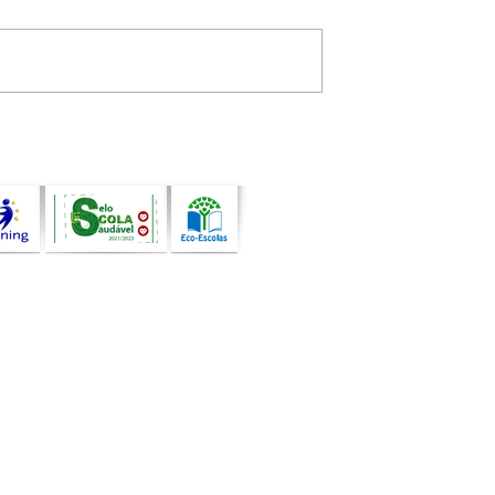
uando a arte, a
Atividade de Programaçã
de e a
com Bee-Bot assinala o
idade
encerramento do ano leti
pessoas e
am comunidades