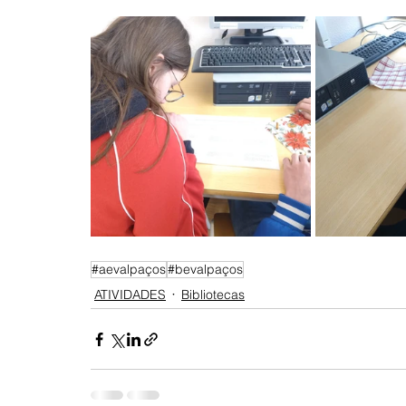
#aevalpaços
#bevalpaços
ATIVIDADES
Bibliotecas