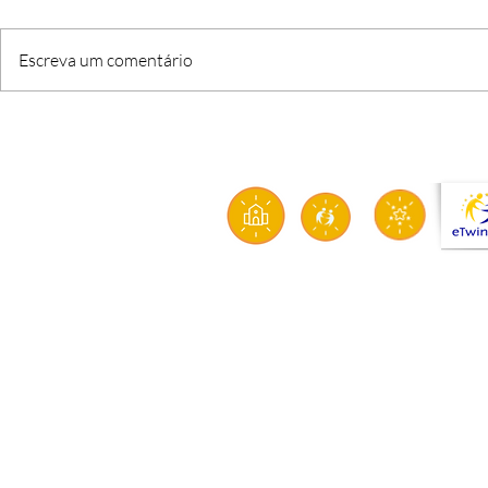
Escreva um comentário
O FIM DE UMA ETAPA, O
CRI’ARTE: q
INÍCIO DE UMA MISSÃO
solidarieda
sustentabil
aproximam 
transform