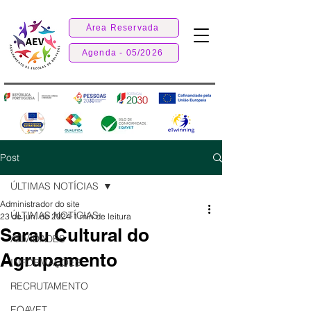
Área Reservada
Agenda - 05/2026
Post
ÚLTIMAS NOTÍCIAS
Administrador do site
ÚLTIMAS NOTÍCIAS
23 de jun. de 2024
1 min de leitura
Sarau Cultural do
ATIVIDADES
Agrupamento
INFORMAÇÕES
RECRUTAMENTO
EQAVET