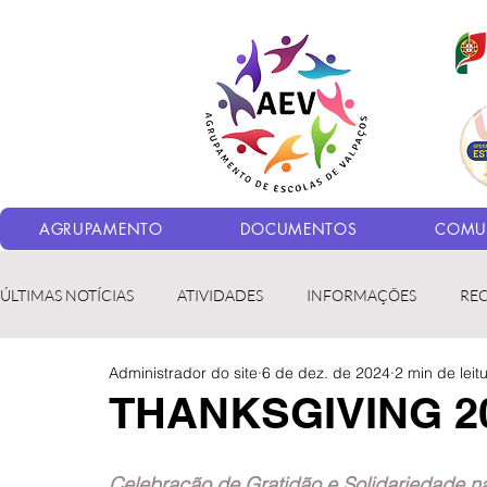
AGRUPAMENTO
DOCUMENTOS
COMUN
ÚLTIMAS NOTÍCIAS
ATIVIDADES
INFORMAÇÕES
RE
Administrador do site
6 de dez. de 2024
2 min de leit
Bibliotecas
LER fora da Escola
ERASMUS+
LED
THANKSGIVING 2
Celebração de Gratidão e Solidariedade n