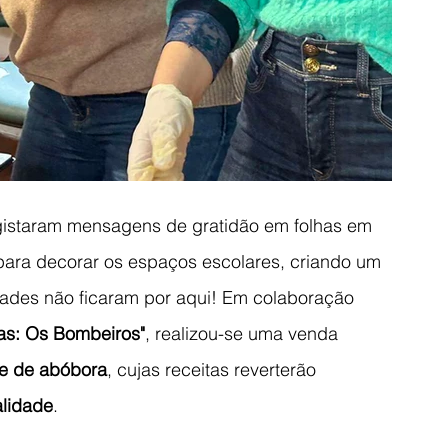
gistaram mensagens de gratidão em folhas em 
 para decorar os espaços escolares, criando um 
idades não ficaram por aqui! Em colaboração 
as: Os Bombeiros"
, realizou-se uma venda 
rte de abóbora
, cujas receitas reverterão 
alidade
.