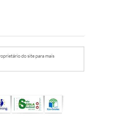
oprietário do site para mais
uando a arte, a
Atividade de Programaçã
de e a
com Bee-Bot assinala o
idade
encerramento do ano leti
pessoas e
am comunidades