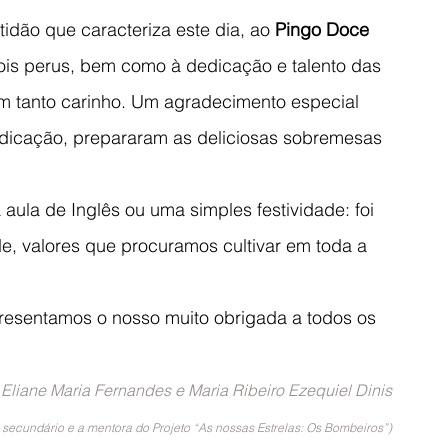
idão que caracteriza este dia, ao 
Pingo Doce 
ois perus, bem como à dedicação e talento das 
m tanto carinho. Um agradecimento especial 
dicação, prepararam as deliciosas sobremesas 
aula de Inglês ou uma simples festividade: foi 
de, valores que procuramos cultivar em toda a 
esentamos o nosso muito obrigada a todos os 
Eliane Maria Fernandes e Maria Ribeiro Ezequiel Dinis
 e secundário e a mentora do Projeto “As nossas Estrelas: Os Bombeiros”)