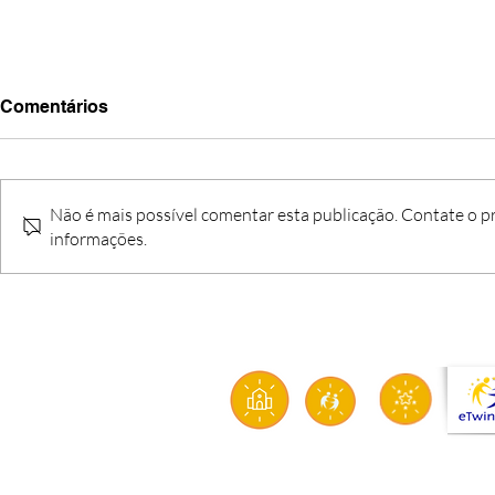
Comentários
Não é mais possível comentar esta publicação. Contate o pr
informações.
O FIM DE UMA ETAPA, O
CRI’ARTE: q
INÍCIO DE UMA MISSÃO
solidarieda
sustentabil
aproximam 
transform