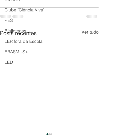
Clube "Ciência Viva"
PES
Bibliotecas
Ver tudo
Posts recentes
LER fora da Escola
ERASMUS+
LED