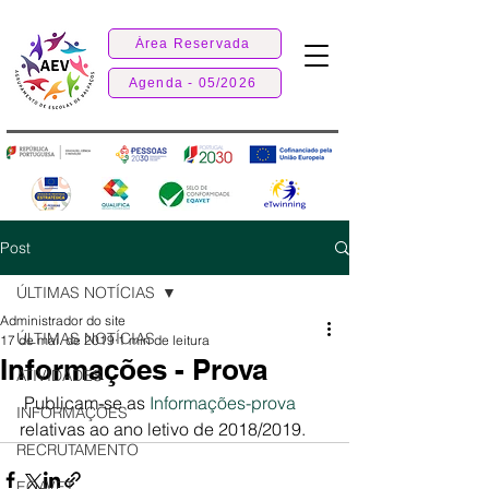
Área Reservada
Agenda - 05/2026
Post
ÚLTIMAS NOTÍCIAS
Administrador do site
ÚLTIMAS NOTÍCIAS
17 de mai. de 2019
1 min de leitura
Informações - Prova
ATIVIDADES
 Publicam-se as 
Informações-prova
INFORMAÇÕES
relativas ao ano letivo de 2018/2019.
RECRUTAMENTO
EQAVET